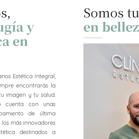
s,
Somos tu
ugía y
en belle
ca en
anos Estética Integral,
empre encontrarás la
u imagen y tu salud.
ado cuenta con unas
pamiento de última
r los más innovadores
tética destinados a