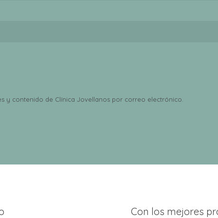
s y contenido de Clínica Jovellanos por correo electrónico.
o
Con los mejores pr