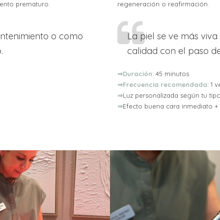
iento prematuro.
regeneración o reafirmación.
antenimiento o como
La piel se ve más viv
.
calidad con el paso d
⇒Duración:
45 minutos
⇒Frecuencia recomendada:
1 v
⇒
Luz personalizada según tu tipo
⇒
Efecto buena cara inmediato +