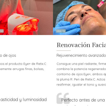
Renovación Facial
no de ojos
Rejuvenecimiento avanzado
amos el producto Eye+ de Retix.C
Consigue una piel radiante, firm
lemente arrugas finas, bolsas,
combina la potencia regenerador
contorno de ojos Eye+, ambos ap
la pluma R. Pen de Retix.C. Actúa
reafirmar, igualar el tono y suavi
lasticidad y luminosidad
Perfecto antes de una 