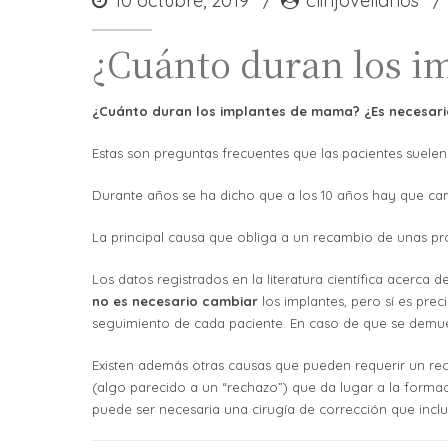
10 octubre, 2019
clinjovellanos
¿Cuánto duran los i
¿Cuánto duran los implantes de mama? ¿Es necesari
Estas son preguntas frecuentes que las pacientes suel
Durante años se ha dicho que a los 10 años hay que cam
La principal causa que obliga a un recambio de unas pr
Los datos registrados en la literatura científica acerca
no es necesario cambiar
los implantes, pero sí es prec
seguimiento de cada paciente. En caso de que se demuest
Existen además otras causas que pueden requerir un rec
(algo parecido a un “rechazo”) que da lugar a la form
puede ser necesaria una cirugía de corrección que incl