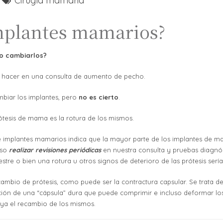
Cirugía mamaria
mplantes mamarios?
o cambiarlos?
en hacer en una consulta de aumento de pecho.
biar los implantes, pero
no es cierto
.
ótesis de mama es la rotura de los mismos.
 de implantes mamarios indica que la mayor parte de los implantes de ma
iso
realizar revisiones periódicas
en nuestra consulta y pruebas diagnó
re o bien una rotura u otros signos de deterioro de las prótesis sería
ambio de prótesis, como puede ser la contractura capsular. Se trata d
ación de una “cápsula” dura que puede comprimir e incluso deformar l
uya el recambio de los mismos.