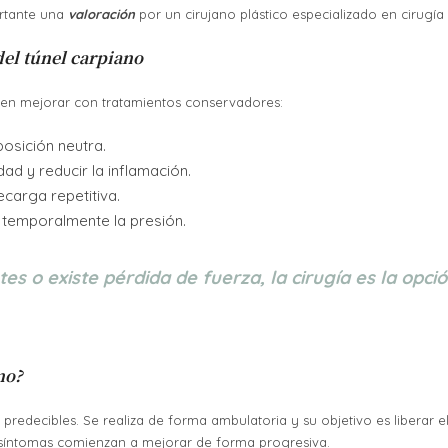
ortante una
valoración
por un cirujano plástico especializado en cirugía
del túnel carpiano
en mejorar con tratamientos conservadores:
osición neutra.
dad y reducir la inflamación.
carga repetitiva.
r temporalmente la presión.
s o existe pérdida de fuerza, la cirugía es la opc
no?
predecibles. Se realiza de forma ambulatoria y su objetivo es liberar
s síntomas comienzan a mejorar de forma progresiva.