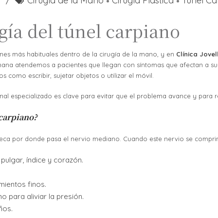
Cirugía de la Mano
Cirugía Plástica
Túnel Ca
gía del túnel carpiano
nes más habituales dentro de la cirugía de la mano, y en
Clínica Jove
ana atendemos a pacientes que llegan con síntomas que afectan a su v
 como escribir, sujetar objetos o utilizar el móvil.
nal especializado es clave para evitar que el problema avance y para 
 carpiano?
uñeca por donde pasa el nervio mediano. Cuando este nervio se compr
ulgar, índice y corazón.
mientos finos.
 para aliviar la presión.
ños.