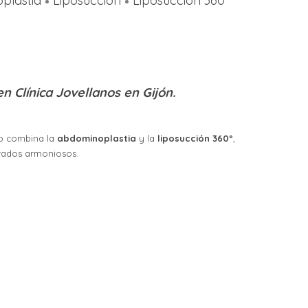
plastia
Liposucción
Liposucción 360º
n Clínica Jovellanos en Gijón.
to combina la
abdominoplastia
y la
liposucción 360º
,
ltados armoniosos.