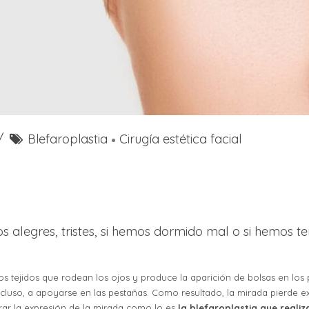
Blefaroplastia
Cirugía estética facial
os alegres, tristes, si hemos dormido mal o si hemos t
os tejidos que rodean los ojos y produce la aparición de bolsas en los p
ncluso, a apoyarse en las pestañas. Como resultado, la mirada pierde e
rar la expresión de la mirada como lo es
la blefaroplastia que realiz