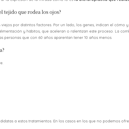
l tejido que rodea los ojos?
ejos por distintos factores. Por un lado, los genes, indican el cómo y
ra alimentación y hábitos, que aceleran o ralentizan este proceso. La co
as personas que con 60 años aparentan tener 10 años menos.
a?
e.
didatas a estos tratamientos. En los casos en los que no podemos ofre