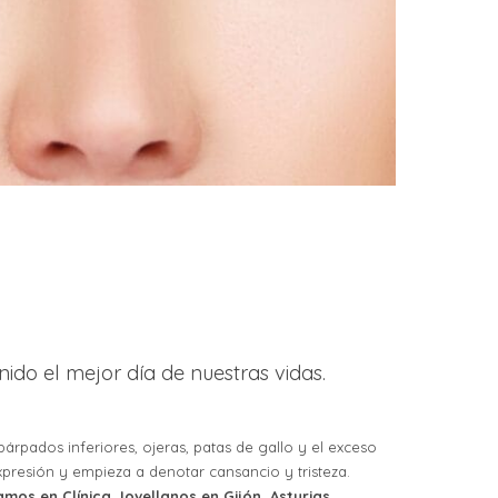
enido el mejor día de nuestras vidas.
árpados inferiores, ojeras, patas de gallo y el exceso
xpresión y empieza a denotar cansancio y tristeza.
amos en Clínica Jovellanos en Gijón, Asturias.