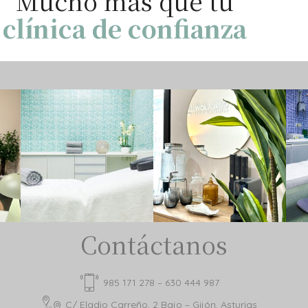
Mucho más que tu
clínica de confianza
Contáctanos
985 171 278 – 630 444 987
C/ Eladio Carreño, 2 Bajo – Gijón, Asturias