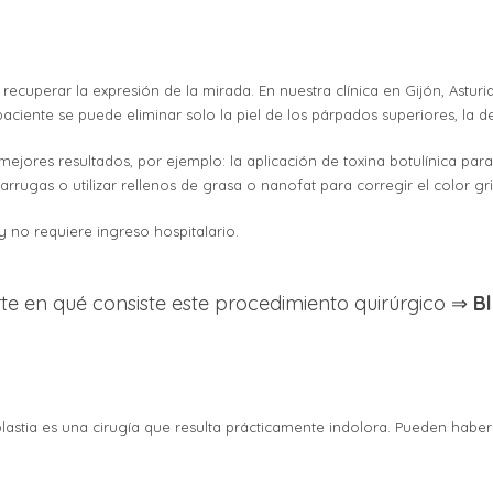
ecuperar la expresión de la mirada. En nuestra clínica en Gijón, Asturi
ente se puede eliminar solo la piel de los párpados superiores, la de 
ores resultados, por ejemplo: la aplicación de toxina botulínica para 
arrugas o utilizar rellenos de grasa o nanofat para corregir el color gri
y no requiere ingreso hospitalario.
e en qué consiste este procedimiento quirúrgico ⇒
Bl
astia es una cirugía que resulta prácticamente indolora. Pueden haber