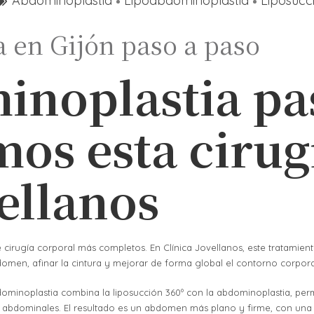
Abdominoplastia
Lipoabdominoplastia
Liposucc
 en Gijón paso a paso
noplastia pas
mos esta cirug
vellanos
cirugía corporal más completos. En Clínica Jovellanos, este tratamien
omen, afinar la cintura y mejorar de forma global el contorno corpora
bdominoplastia combina la liposucción 360º con la abdominoplastia, perm
sculos abdominales. El resultado es un abdomen más plano y firme, con u