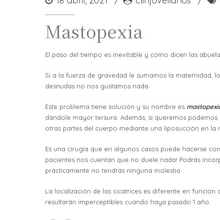
18 abril, 2021
clinjovellanos
Mastopexia
El paso del tiempo es inevitable y como dicen las abuela
Si a la fuerza de gravedad le sumamos la maternidad, l
desnudas no nos gustamos nada.
Este problema tiene solución y su nombre es
mastopexi
dándole mayor tersura. Además, si queremos podemos 
otras partes del cuerpo mediante una liposucción en la 
Es una cirugía que en algunos casos puede hacerse con 
pacientes nos cuentan que no duele nada! Podrás incorp
prácticamente no tendrás ninguna molestia.
La localización de las cicatrices es diferente en funci
resultarán imperceptibles cuando haya pasado 1 año.