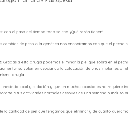
Cirugía mamaria
Mastopexia
s: con el paso del tiempo todo se cae. ¡Qué razón tienen!
os cambios de peso o la genética nos encontramos con que el pecho s
a
. Gracias a esta cirugía podemos eliminar la piel que sobra en el pe
aumentar su volumen asociando la colocación de unos implantes o r
misma cirugía.
anestesia local y sedación y que en muchas ocasiones no requiere ing
orarte a tus actividades normales después de una semana o incluso ant
ón de la cantidad de piel que tengamos que eliminar y de cuánto queramo